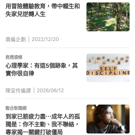
用冒險體驗教育，帶中輟生和
失家兒逆轉人生
|
2022/12/20
廣編企劃
商周頭條
心理學家：有這5個跡象，其
實你很自律
|
2026/06/12
陳宜伶編譯
聯合新聞網
到家已筋疲力盡⋯成年人的孤
獨是：你不主動、我不聯絡，
專家揭一關鍵打破僵局