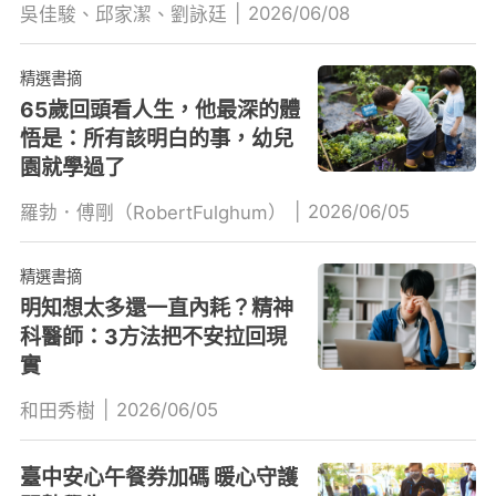
|
2026/06/08
吳佳駿、邱家潔、劉詠廷
精選書摘
65歲回頭看人生，他最深的體
悟是：所有該明白的事，幼兒
園就學過了
|
2026/06/05
羅勃．傅剛（RobertFulghum）
精選書摘
明知想太多還一直內耗？精神
科醫師：3方法把不安拉回現
實
|
2026/06/05
和田秀樹
臺中安心午餐券加碼 暖心守護