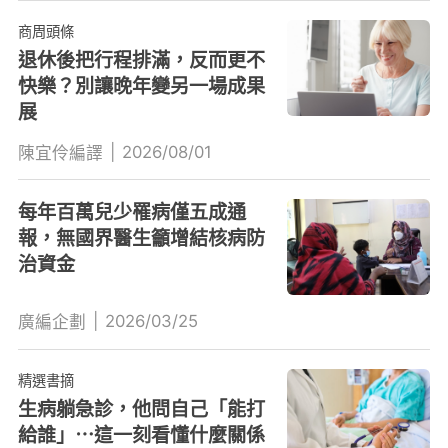
商周頭條
退休後把行程排滿，反而更不
快樂？別讓晚年變另一場成果
展
|
2026/08/01
陳宜伶編譯
每年百萬兒少罹病僅五成通
報，無國界醫生籲增結核病防
治資金
|
2026/03/25
廣編企劃
精選書摘
生病躺急診，他問自己「能打
給誰」⋯這一刻看懂什麼關係