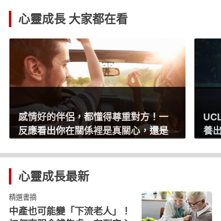
心靈成長 大家都在看
UCLA神經科學家：停止做這6件事，
放
養出強健大腦
人
點
心靈成長
最新
精選書摘
中產也可能變「下流老人」！