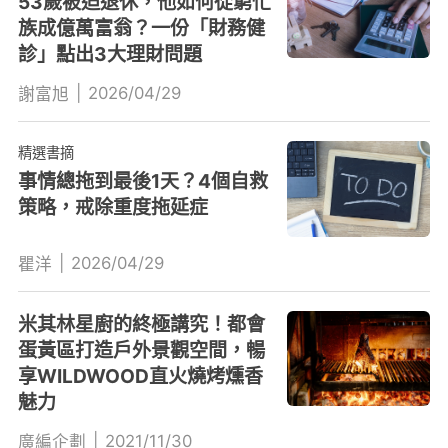
53歲被迫退休，他如何從窮忙
族成億萬富翁？一份「財務健
診」點出3大理財問題
|
2026/04/29
謝富旭
精選書摘
事情總拖到最後1天？4個自救
策略，戒除重度拖延症
|
2026/04/29
瞿洋
米其林星廚的終極講究！都會
蛋黃區打造戶外景觀空間，暢
享WILDWOOD直火燒烤燻香
魅力
|
2021/11/30
廣編企劃