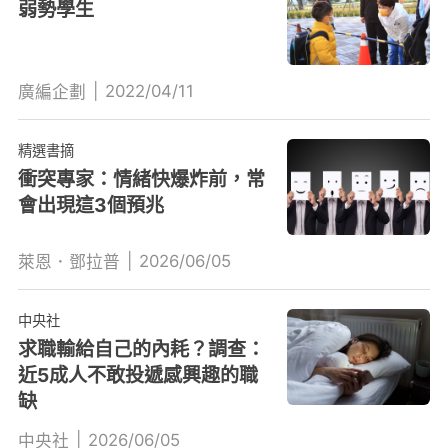
弱勢學生
|
2022/04/11
廣編企劃
精選書摘
衝突專家：情緒快爆炸前，常
會出現這3個預兆
|
2026/06/05
萊恩．鄧拉普
中央社
求職輸給自己的內耗？調查：
近5成人不敢投遞感興趣的職
缺
|
2026/06/05
中央社