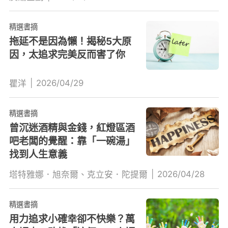
精選書摘
拖延不是因為懶！揭秘5大原
因，太追求完美反而害了你
|
2026/04/29
瞿洋
精選書摘
曾沉迷酒精與金錢，紅燈區酒
吧老闆的覺醒：靠「一碗湯」
找到人生意義
|
2026/04/28
塔特雅娜．旭奈爾、克立安．陀提爾
精選書摘
用力追求小確幸卻不快樂？萬