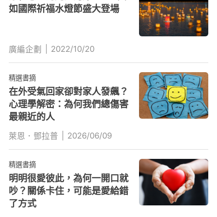
如國際祈福水燈節盛大登場
|
2022/10/20
廣編企劃
精選書摘
在外受氣回家卻對家人發飆？
心理學解密：為何我們總傷害
最親近的人
|
2026/06/09
萊恩．鄧拉普
精選書摘
明明很愛彼此，為何一開口就
吵？關係卡住，可能是愛給錯
了方式