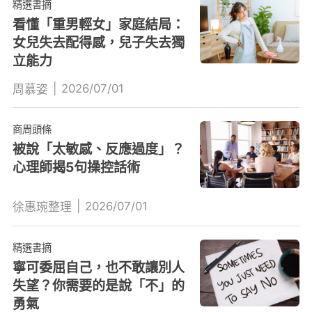
精選書摘
看懂「重男輕女」家庭結局：
女兒失去配得感，兒子失去獨
立能力
|
2026/07/01
周慕姿
商周頭條
被說「太敏感、反應過度」？
心理師揭5句操控話術
|
2026/07/01
徐惠琬整理
精選書摘
寧可委屈自己，也不敢讓別人
失望？你需要的是說「不」的
勇氣