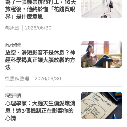
為了一張機票拚命打工，16天
旅程後，他終於懂「花錢買眼
界」是什麼意思
|
2026/06/30
郝旭烈
商周頭條
放空、滑短影音不是休息？神
經科學揭真正讓大腦放鬆的方
法
|
2026/06/30
徐惠琬整理
精選書摘
心理學家：大腦天生偏愛壞消
息！這3個機制正在影響你的
心情