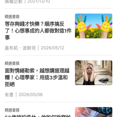
|
2021/12/10
廣編企劃
精選書摘
等存夠錢才快樂？順序搞反
了！心想事成的人都做對這1件
事
|
2026/05/12
嘉布莉．波斯坦
精選書摘
面對情緒勒索，越想講道理越
糟！心理學家：用這3步溫和
拒絕
|
2026/05/08
有書
精選書摘