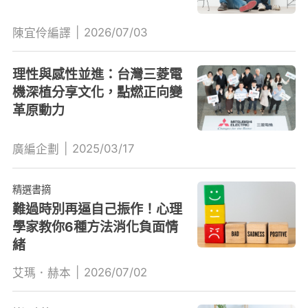
|
2026/07/03
陳宜伶編譯
理性與感性並進：台灣三菱電
機深植分享文化，點燃正向變
革原動力
|
2025/03/17
廣編企劃
精選書摘
難過時別再逼自己振作！心理
學家教你6種方法消化負面情
緒
|
2026/07/02
艾瑪．赫本