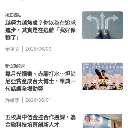
獨立觀點
越努力越焦慮？你以為在追求
進步，其實是在逃離「我好像
輸了」
|
2026/06/03
余鎮文
聯合新聞網
靠月光讀書、赤腳打水⋯坦尚
尼亞貧童成台大博士，畢典一
句話讓全場動容
|
2026/06/01
許維寧
五校與中信金控合作授課，為
金融科技培育創新人才