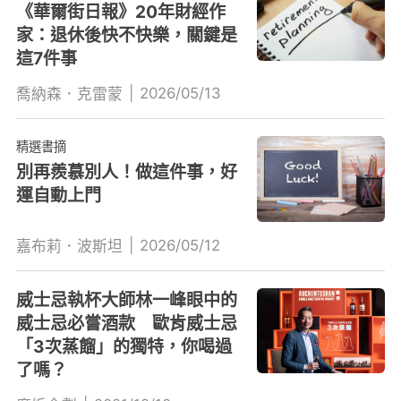
《華爾街日報》20年財經作
家：退休後快不快樂，關鍵是
這7件事
|
2026/05/13
喬納森．克雷蒙
精選書摘
別再羨慕別人！做這件事，好
運自動上門
|
2026/05/12
嘉布莉．波斯坦
威士忌執杯大師林一峰眼中的
威士忌必嘗酒款 歐肯威士忌
「3次蒸餾」的獨特，你喝過
了嗎？