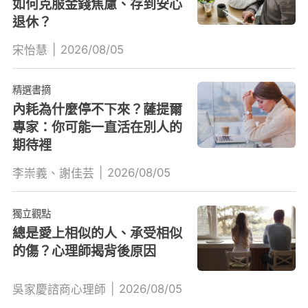
如何克服金錢焦慮、存到安心
退休？
|
2026/08/05
宋怡慧
精選書摘
內耗為什麼停不下來？薩提爾
專家：你可能一直活在別人的
期待裡
|
2026/08/05
李崇義、謝佳芸
獨立觀點
總是愛上相似的人、承受相似
的傷？心理師揭背後原因
|
2026/08/05
吳家慶諮商心理師