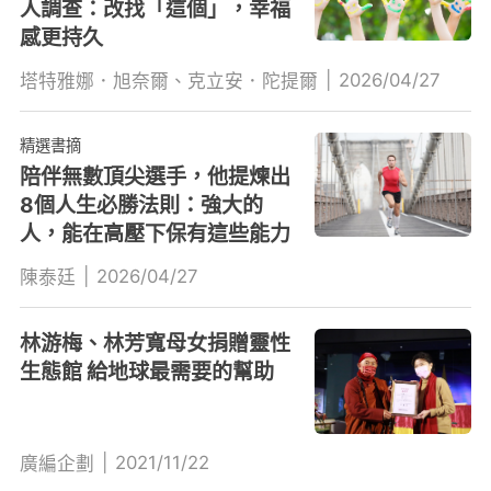
人調查：改找「這個」，幸福
感更持久
|
2026/04/27
塔特雅娜．旭奈爾、克立安．陀提爾
精選書摘
陪伴無數頂尖選手，他提煉出
8個人生必勝法則：強大的
人，能在高壓下保有這些能力
|
2026/04/27
陳泰廷
林游梅、林芳寬母女捐贈靈性
生態館 給地球最需要的幫助
|
2021/11/22
廣編企劃