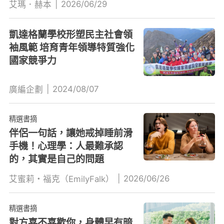
|
2026/06/29
艾瑪．赫本
凱達格蘭學校形塑民主社會領
袖風範 培育青年領導特質強化
國家競爭力
|
2024/08/07
廣編企劃
精選書摘
伴侶一句話，讓她戒掉睡前滑
手機！心理學：人最難承認
的，其實是自己的問題
|
2026/06/26
艾蜜莉・福克（EmilyFalk）
精選書摘
對方喜不喜歡你，身體早有暗