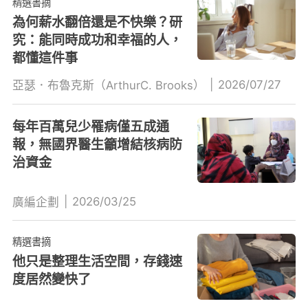
精選書摘
為何薪水翻倍還是不快樂？研
究：能同時成功和幸福的人，
都懂這件事
|
2026/07/27
亞瑟．布魯克斯（ArthurC. Brooks）
每年百萬兒少罹病僅五成通
報，無國界醫生籲增結核病防
治資金
|
2026/03/25
廣編企劃
精選書摘
他只是整理生活空間，存錢速
度居然變快了