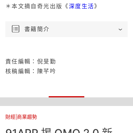
深度生活
＊本文摘自奇光出版《
》
書籍簡介
責任編輯：倪旻勤
核稿編輯：陳芊吟
財經
|
商業趨勢
91APP 揭 OMO 2.0 新