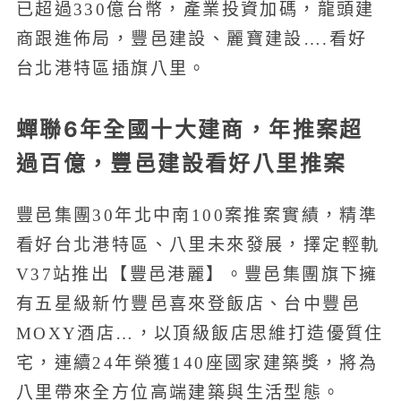
已超過330億台幣，產業投資加碼，龍頭建
商跟進佈局，豐邑建設、麗寶建設….看好
台北港特區插旗八里。
蟬聯6年全國十大建商，年推案超
過百億，豐邑建設看好八里推案
豐邑集團30年北中南100案推案實績，精準
看好台北港特區、八里未來發展，擇定輕軌
V37站推出【豐邑港麗】。豐邑集團旗下擁
有五星級新竹豐邑喜來登飯店、台中豐邑
MOXY酒店…，以頂級飯店思維打造優質住
宅，連續24年榮獲140座國家建築獎，將為
八里帶來全方位高端建築與生活型態。