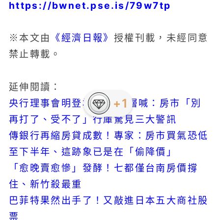
https://bwnet.pse.is/79w7tp
《經濟日報》
※本文由
授權刊載，未經同意
禁止轉載。
延伸閱讀：
央行理事會明登場 銀行高層喊：房市「別
再打了、受不了」行庫驚見三大警訊
傳銀行再縮房貸成數！專家：房市買氣恐低
至下半年、這跡象已是在「偷降價」
「愈晚賣愈慘」發酵！七都僅台南房價撐
住、新竹殺最重
巴菲特果然出手了！又敲進日本五大商社股
票