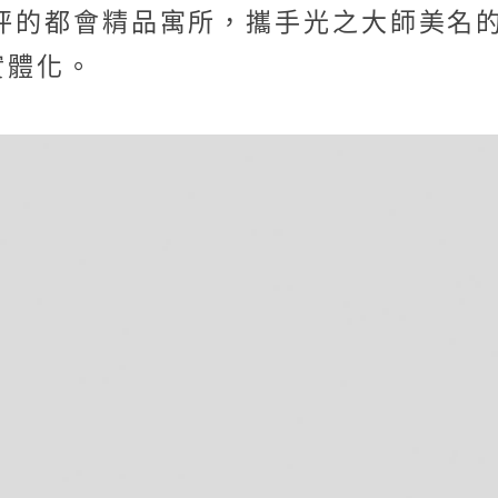
坪的都會精品寓所，攜手光之大師美名的丹麥建
感實體化。