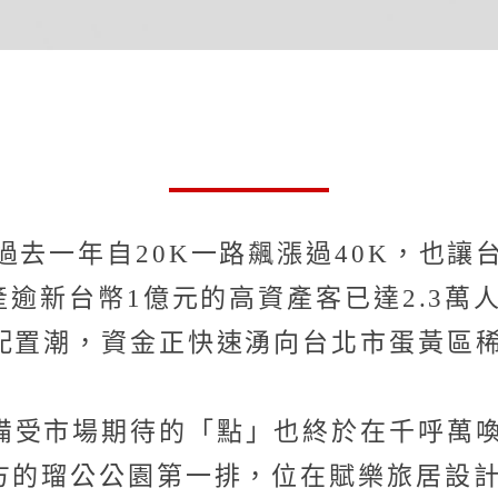
過去一年自20K一路飆漲過40K，也
產逾新台幣1億元的高資產客已達2.3萬
產配置潮，資金正快速湧向台北市蛋黃區
備受市場期待的「點」也終於在千呼萬
後方的瑠公公園第一排，位在賦樂旅居設