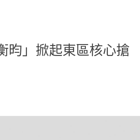
衡昀」掀起東區核心搶