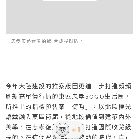
忠孝東路實景拍攝 合成模擬圖。
今年大陸建設的推案版圖更進一步打進頻頻
刷新高單價行情的東區忠孝SOGO生活圈，
所推出的指標預售案「衡昀」，以北歐極光
語彙融入東區街廓，從地段價值到建築內外
美學，在忠孝復興百貨聚落打造國際收藏級
+1
標的。在這個資產價格高波動的時代，真正