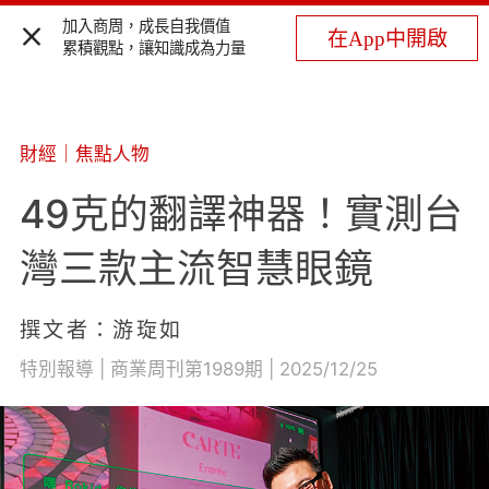
加入商周，成長自我價值
在App中開啟
累積觀點，讓知識成為力量
財經
｜
焦點人物
49克的翻譯神器！實測台
灣三款主流智慧眼鏡
撰文者：游琁如
特別報導 | 商業周刊第1989期 | 2025/12/25