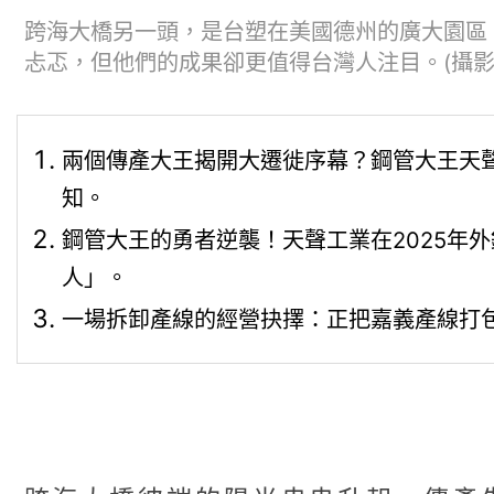
跨海大橋另一頭，是台塑在美國德州的廣大園區
忐忑，但他們的成果卻更值得台灣人注目。(攝影
兩個傳產大王揭開大遷徙序幕？鋼管大王天
知。
鋼管大王的勇者逆襲！天聲工業在2025年
人」。
一場拆卸產線的經營抉擇：正把嘉義產線打