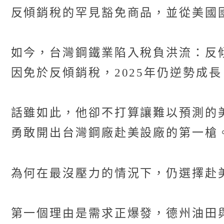
反傾銷稅的罕見豁免商品，並從美國國
如今，台灣鋼鐵業陷入稅負洪流：反
因免於反傾銷稅，2025年仍逆勢成
話雖如此，他卻不打算讓難以預測的
勇敢開出台灣鋼廠赴美設廠的第一槍
為何在最沒壓力的情況下，仍選擇赴
第一個理由是需求正爆發，德州油田