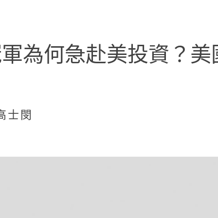
冠軍為何急赴美投資？美
高士閔