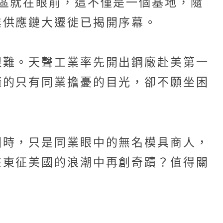
區就在眼前，這不僅是一個基地，隨
業供應鏈大遷徙已揭開序幕。
艱難。天聲工業率先開出鋼廠赴美第一
隨的只有同業擔憂的目光，卻不願坐困
國時，只是同業眼中的無名模具商人，
在東征美國的浪潮中再創奇蹟？值得關