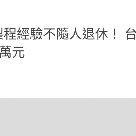
程經驗不隨人退休！ 台塑
0萬元